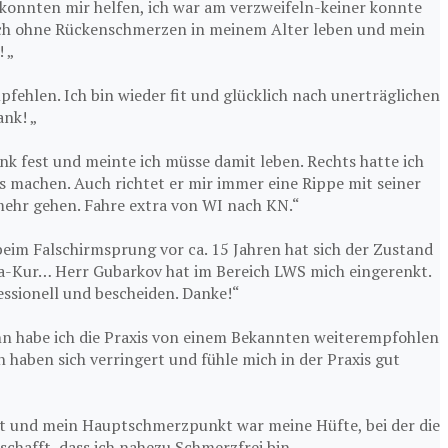
konnten mir helfen, ich war am verzweifeln-keiner konnte
sch ohne Rückenschmerzen in meinem Alter leben und mein
 „
ehlen. Ich bin wieder fit und glücklich nach unerträglichen
nk! „
enk fest und meinte ich müsse damit leben. Rechts hatte ich
 machen. Auch richtet er mir immer eine Rippe mit seiner
ehr gehen. Fahre extra von WI nach KN.“
eim Falschirmsprung vor ca. 15 Jahren hat sich der Zustand
ha-Kur… Herr Gubarkov hat im Bereich LWS mich eingerenkt.
fessionell und bescheiden. Danke!“
ann habe ich die Praxis von einem Bekannten weiterempfohlen
haben sich verringert und fühle mich in der Praxis gut
att und mein Hauptschmerzpunkt war meine Hüfte, bei der die
hafft, dass ich nahezu Schmerzfrei bin. „