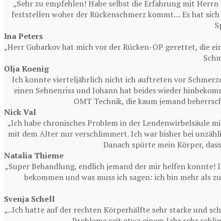
„Sehr zu empfehlen! Habe selbst die Erfahrung mit Herrn
feststellen woher der Rückenschmerz kommt… Es hat sich
S
Ina Peters
„Herr Gubarkov hat mich vor der Rücken-OP gerettet, die ei
Schm
Olja Koenig
Ich konnte vierteljährlich nicht ich auftreten vor Schmerz
einen Sehnenriss und Johann hat beides wieder hinbekomm
OMT Technik, die kaum jemand beherrsch
Nick Val
„Ich habe chronisches Problem in der Lendenwirbelsäule mi
mit dem Alter nur verschlimmert. Ich war bisher bei unzä
Danach spürte mein Körper, dass e
Natalia Thieme
„Super Behandlung, endlich jemand der mir helfen konnte! I
bekommen und was muss ich sagen: ich bin mehr als zuf
Svenja Schell
„..Ich hatte auf der rechten Körperhälfte sehr starke und 
Probleme seit etwa einem Jahr sehr schli