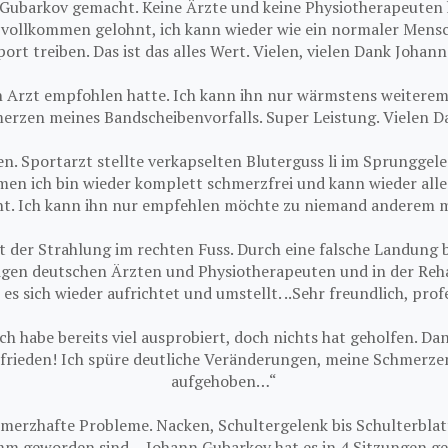
 Gubarkov gemacht. Keine Ärzte und keine Physiotherapeuten 
 vollkommen gelohnt, ich kann wieder wie ein normaler Men
port treiben. Das ist das alles Wert. Vielen, vielen Dank Johann!
n Arzt empfohlen hatte. Ich kann ihn nur wärmstens weiterempf
erzen meines Bandscheibenvorfalls. Super Leistung. Vielen Da
en. Sportarzt stellte verkapselten Bluterguss li im Sprunggel
en ich bin wieder komplett schmerzfrei und kann wieder alles
t. Ich kann ihn nur empfehlen möchte zu niemand anderem m
t der Strahlung im rechten Fuss. Durch eine falsche Landung b
hligen deutschen Ärzten und Physiotherapeuten und in der Re
s sich wieder aufrichtet und umstellt. ..Sehr freundlich, pro
ch habe bereits viel ausprobiert, doch nichts hat geholfen. D
rieden! Ich spüre deutliche Veränderungen, meine Schmerzen 
aufgehoben…“
schmerzhafte Probleme. Nacken, Schultergelenk bis Schulterbl
mm geworden sind… Johann Gubarkov hat es in 4 Sitzungen gesc